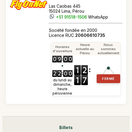
Las Caobas 445
15024 Lima, Pérou
+51 91518-1506
WhatsApp
Société fondée en 2000
Licence RUC
20606610735
Heure
Nous
Horaires
actuelle au
sommes
d'ouverture
Pérou
actuellement
●
FERMÉ
du lundi au
dimanche,
heure
péruvienne
Billets