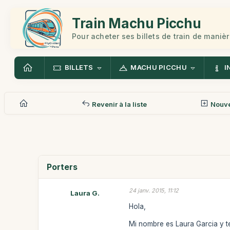
Train Machu Picchu
Pour acheter ses billets de train de manièr
BILLETS
MACHU PICCHU
I
Revenir à la liste
Nouv
Porters
24 janv. 2015, 11:12
Laura G.
Hola,
Mi nombre es Laura Garcia y te