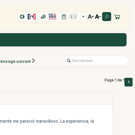
FR
USD
essage suivant
Page 1 de 1
1
mente me pareció maravilloso. La experiencia, la