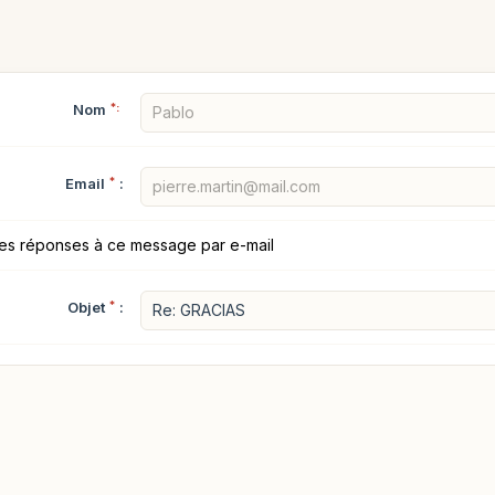
Nom
*:
Email
*
:
les réponses à ce message par e-mail
Objet
*
: