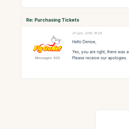
Re: Purchasing Tickets
07 janv. 2019, 19:29
Hello Denise,
Yes, you are right, there was
Please receive our apologies.
Messages: 825