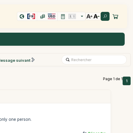
FR
USD
essage suivant
Page 1 de 1
1
r only one person.