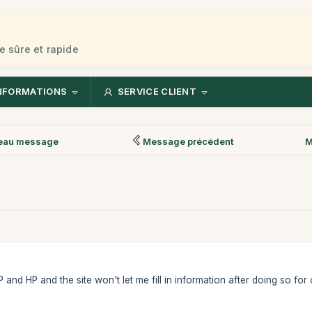
e sûre et rapide
NFORMATIONS
SERVICE CLIENT
eau message
Message précédent
M
MP and HP and the site won't let me fill in information after doing so fo