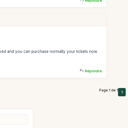
Répondre
lved and you can purchase normally your tickets now.
Répondre
Page 1 de 1
1