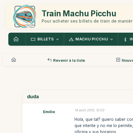
Train Machu Picchu
Pour acheter ses billets de train de manièr
BILLETS
MACHU PICCHU
I
Revenir à la liste
Nouv
duda
14 août 2012, 12:03
Emilio
Hola, que tal? quiero saber c
que intente y no me lo permite,
oficina y sus horarios.