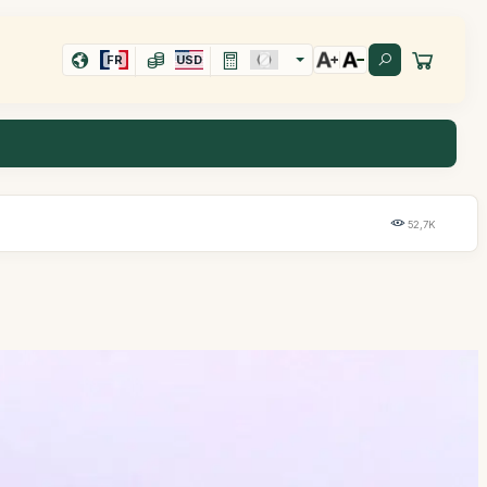
FR
USD
52,7K