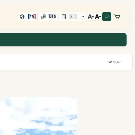
FR
USD
52,6K