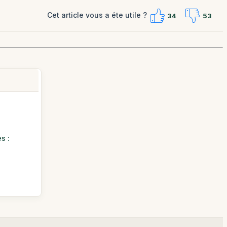
Cet article vous a éte utile ?
34
53
s :