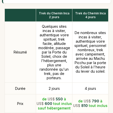
Trek du Chemin Inca
Trek du Chemin Inca
2 jours
4 jours
Quelques sites
incas à visiter,
De nombreux sites
authentique voire
incas à visiter,
spirituel, trek
authentique voire
facile, altitude
spirituel, personnel
modérée, passage
nombreux, trek
Résumé
par la Porte du
avec campement,
Soleil, choix de
arrivée au Machu
l'hébergement,
Picchu par la porte
plus une
du Soleil à l'heure
randonnée qu'un
du lever du soleil.
trek, pas de
porteurs.
Durée
2 jours
4 jours
de
US$
550
à
de
US$
790
à
Prix
US$
600
tout inclus
US$
810
tout inclus
sauf hébergement